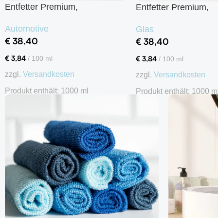
Entfetter Premium,
Entfetter Premium,
Silikonentferner
Silikonentferner
Automotive
Glas
€
38,40
€
38,40
€
3,84
€
3,84
/
100
ml
/
100
ml
zzgl.
Versandkosten
zzgl.
Versandkosten
Produkt enthält: 1000
ml
Produkt enthält: 1000
m
In den Warenkorb
In den Warenkorb