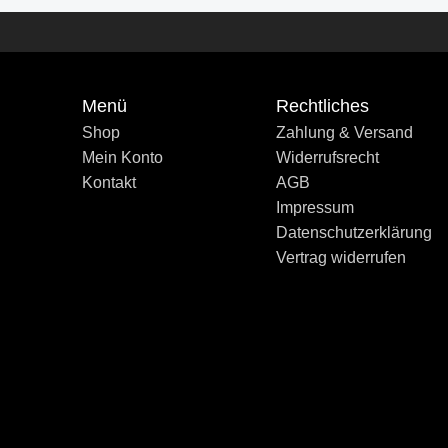
ge?
ltireiniger mit kraftvoller Fett- und Kalklösekraft. Für
zur Verfügung. Besonders wirksam sind Konzentrate, die
Menü
Rechtliches
Shop
Zahlung & Versand
Mein Konto
Widerrufsrecht
Kontakt
AGB
en?
Impressum
Datenschutzerklärung
wie Glas, Lack oder Leder verwenden?
Vertrag widerrufen
inigern und Konzentraten?
oder Außenbereiche?