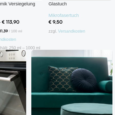
mik Versiegelung
Glastuch
Mikrofasertuch
€
113,90
€
9,50
–
11,39
zzgl.
Versandkosten
/
100
ml
ndkosten
In den Warenkorb
thält: 250
ml
– 1000
ml
ng wählen