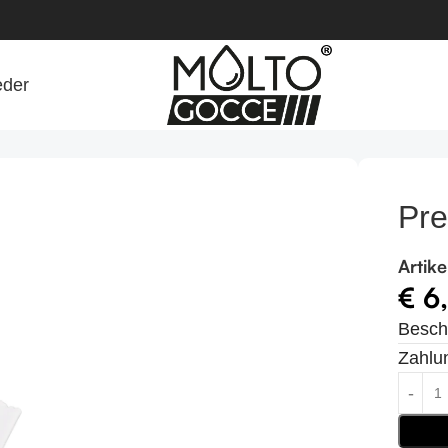
eder
Pre
Artik
€
6
Besch
Zahlu