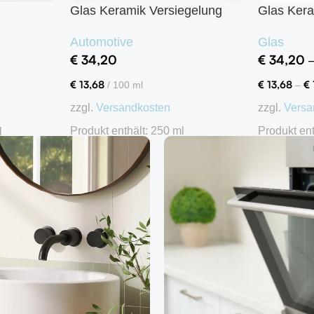
Glas Keramik Versiegelung
Glas Kera
Automotive
Glas
€
34,20
€
34,20
€
13,68
€
13,68
€
/
100
ml
–
zzgl.
Versandkosten
zzgl.
Versa
Produkt enthält: 250
ml
Produkt en
l
In den Warenkorb
Ausführu