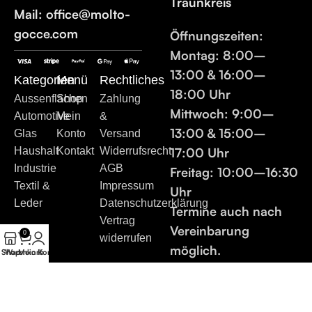
Traunkreis
Mail: office@molto-
gocce.com
Öffnungszeiten:
Montag:
8:00–
13:00 & 16:00–
Kategorien
Menü
Rechtliches
18:00 Uhr
Aussenflächen
Shop
Zahlung
Mittwoch:
9:00–
Automotive
Mein
&
13:00 & 15:00–
Glas
Konto
Versand
17:00 Uhr
Haushalt
Kontakt
Widerrufsrecht
Industrie
AGB
Freitag:
10:00–16:30
Textil &
Impressum
Uhr
Leder
Datenschutzerklärung
Termine auch nach
Vertrag
Vereinbarung
0
widerrufen
möglich.
Shop
Warenkorb
Mein Konto
Kontakt
© 2026 MOLTO GOCCE® | Alle Rechte