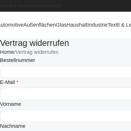
ahlung & Versand
Widerrufsrecht
utomotive
Außenflächen
Glas
Haushalt
Industrie
Textil & L
Vertrag widerrufen
Home
Vertrag widerrufen
Bestellnummer
E-Mail
*
E-
Vorname
Mail
(wiederholen)
*
Nachname