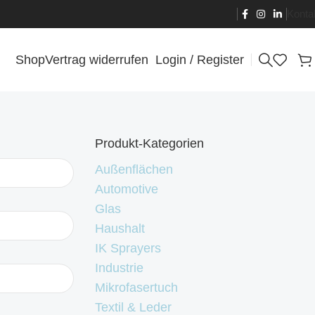
Konta
Shop
Vertrag widerrufen
Login / Register
Produkt-Kategorien
Außenflächen
Automotive
Glas
Haushalt
IK Sprayers
Industrie
Mikrofasertuch
Textil & Leder