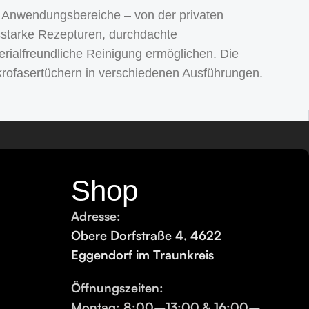
 Anwendungsbereiche – von der privaten
sstarke Rezepturen, durchdachte
rialfreundliche Reinigung ermöglichen. Die
ikrofasertüchern in verschiedenen Ausführungen.
 Fahrzeuge stehen spezielle
Shop
 je nach Verschmutzung dosiert
Adresse:
Obere Dorfstraße 4, 4622
Eggendorf im Traunkreis
Öffnungszeiten:
Montag:
8:00–13:00 & 16:00–