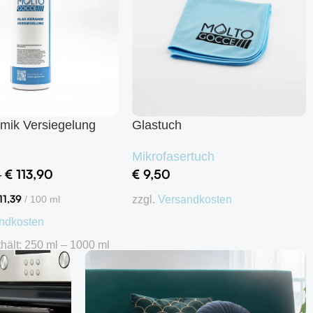
mik Versiegelung
Glastuch
Mikrofasertuch
€
113,90
€
9,50
–
11,39
zzgl.
Versandkosten
/
100
ml
ndkosten
In den Warenkorb
thält: 250
ml
– 1000
ml
ng wählen