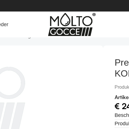
eder
T auf Anfrage
Pre
KO
Produk
Artik
€
2
Besch
Produk