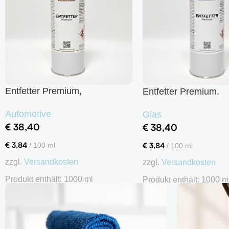
Entfetter Premium,
Entfetter Premium,
Silikonentferner
Silikonentferner
Automotive
Glas
€
38,40
€
38,40
€
3,84
€
3,84
/
100
ml
/
100
ml
zzgl.
Versandkosten
zzgl.
Versandkosten
Produkt enthält: 1000
ml
Produkt enthält: 1000
m
In den Warenkorb
In den Warenkorb