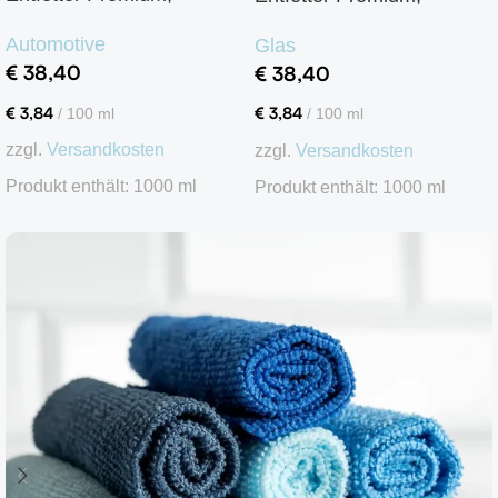
Silikonentferner
Silikonentferner
Automotive
Glas
€
38,40
€
38,40
€
3,84
€
3,84
/
100
ml
/
100
ml
zzgl.
Versandkosten
zzgl.
Versandkosten
Produkt enthält: 1000
ml
Produkt enthält: 1000
ml