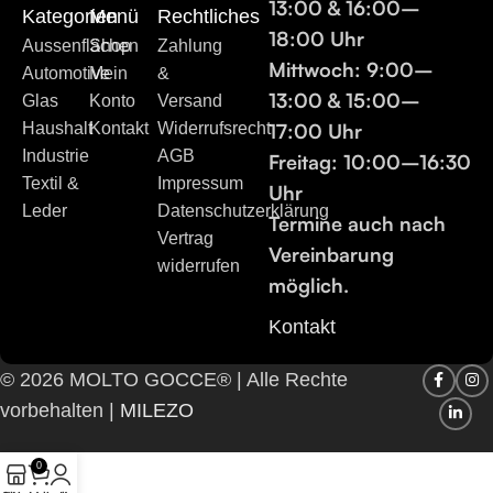
13:00 & 16:00–
Dosierungsmöglichkeiten und mikrofaserschonende
Kategorien
Menü
Rechtliches
18:00 Uhr
Produkteigenschaften, die eine gründliche und zugleich
Aussenflächen
Shop
Zahlung
Mittwoch:
9:00–
materialfreundliche Reinigung ermöglichen. Die
Automotive
Mein
&
13:00 & 15:00–
Glas
Konto
Versand
Produktpalette reicht von universellen Allzweckreinigern
17:00 Uhr
Haushalt
Kontakt
Widerrufsrecht
über Spezialreiniger bis hin zu Imprägnierungen und
Industrie
AGB
Freitag:
10:00–16:30
Mikrofasertüchern in verschiedenen Ausführungen.
Textil &
Impressum
Uhr
Häufige Fragen
Leder
Datenschutzerklärung
Termine auch nach
Vertrag
Welche Reiniger eignen sich für Küche, Bad oder
Vereinbarung
widerrufen
Fahrzeuge?
möglich.
Kontakt
Für Küche und Bad empfiehlt sich ein Allzweck-
oder Multireiniger mit kraftvoller Fett- und
© 2026 MOLTO GOCCE® | Alle Rechte
Kalklösekraft. Für Fahrzeuge stehen spezielle
vorbehalten |
MILEZO
Glasreiniger, Innenraumreiniger und Felgenreiniger
zur Verfügung. Besonders wirksam sind
0
Konzentrate, die je nach Verschmutzung dosiert